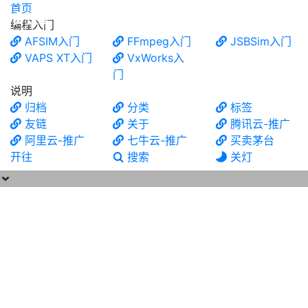
首页
食铁兽
编程入门
AFSIM入门
FFmpeg入门
JSBSim入门
VAPS XT入门
VxWorks入
门
说明
归档
分类
标签
友链
关于
腾讯云-推广
阿里云-推广
七牛云-推广
买卖茅台
开往
搜索
关灯