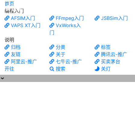
首页
食铁兽
编程入门
AFSIM入门
FFmpeg入门
JSBSim入门
VAPS XT入门
VxWorks入
门
说明
归档
分类
标签
友链
关于
腾讯云-推广
阿里云-推广
七牛云-推广
买卖茅台
开往
搜索
关灯