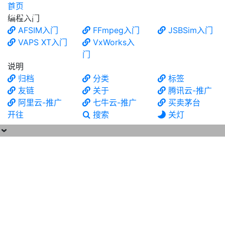
首页
食铁兽
编程入门
AFSIM入门
FFmpeg入门
JSBSim入门
VAPS XT入门
VxWorks入
门
说明
归档
分类
标签
友链
关于
腾讯云-推广
阿里云-推广
七牛云-推广
买卖茅台
开往
搜索
关灯