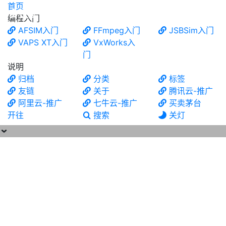
首页
食铁兽
编程入门
AFSIM入门
FFmpeg入门
JSBSim入门
VAPS XT入门
VxWorks入
门
说明
归档
分类
标签
友链
关于
腾讯云-推广
阿里云-推广
七牛云-推广
买卖茅台
开往
搜索
关灯