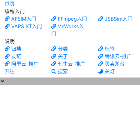
首页
食铁兽
编程入门
AFSIM入门
FFmpeg入门
JSBSim入门
VAPS XT入门
VxWorks入
门
说明
归档
分类
标签
友链
关于
腾讯云-推广
阿里云-推广
七牛云-推广
买卖茅台
开往
搜索
关灯