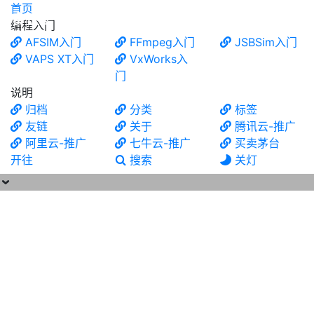
首页
食铁兽
编程入门
AFSIM入门
FFmpeg入门
JSBSim入门
VAPS XT入门
VxWorks入
门
说明
归档
分类
标签
友链
关于
腾讯云-推广
阿里云-推广
七牛云-推广
买卖茅台
开往
搜索
关灯