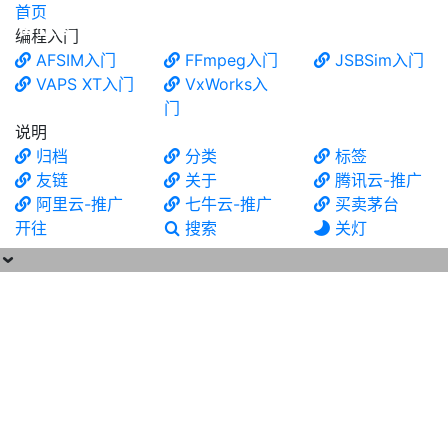
首页
食铁兽
编程入门
AFSIM入门
FFmpeg入门
JSBSim入门
VAPS XT入门
VxWorks入
门
说明
归档
分类
标签
友链
关于
腾讯云-推广
阿里云-推广
七牛云-推广
买卖茅台
开往
搜索
关灯