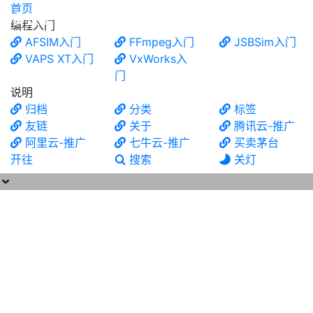
首页
食铁兽
编程入门
AFSIM入门
FFmpeg入门
JSBSim入门
VAPS XT入门
VxWorks入
门
说明
归档
分类
标签
友链
关于
腾讯云-推广
阿里云-推广
七牛云-推广
买卖茅台
开往
搜索
关灯