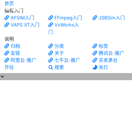
首页
食铁兽
编程入门
AFSIM入门
FFmpeg入门
JSBSim入门
VAPS XT入门
VxWorks入
门
说明
归档
分类
标签
友链
关于
腾讯云-推广
阿里云-推广
七牛云-推广
买卖茅台
开往
搜索
关灯