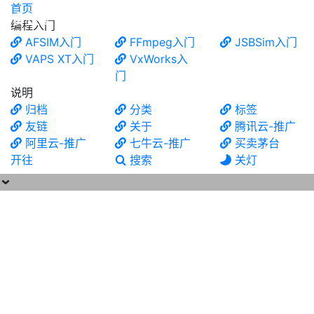
首页
食铁兽
编程入门
AFSIM入门
FFmpeg入门
JSBSim入门
VAPS XT入门
VxWorks入
门
说明
归档
分类
标签
友链
关于
腾讯云-推广
阿里云-推广
七牛云-推广
买卖茅台
开往
搜索
关灯