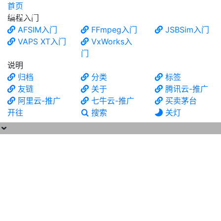
首页
食铁兽
编程入门
AFSIM入门
FFmpeg入门
JSBSim入门
VAPS XT入门
VxWorks入
门
说明
归档
分类
标签
友链
关于
腾讯云-推广
阿里云-推广
七牛云-推广
买卖茅台
开往
搜索
关灯