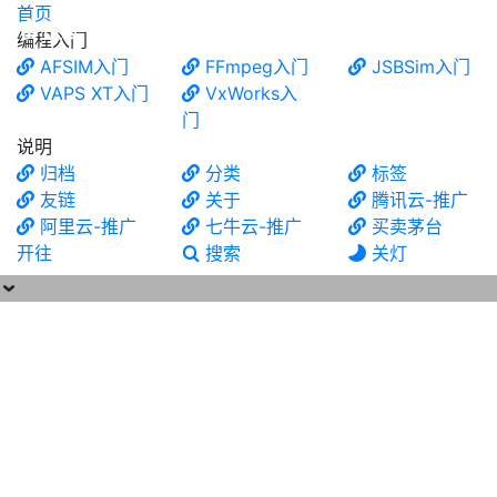
首页
食铁兽
编程入门
AFSIM入门
FFmpeg入门
JSBSim入门
VAPS XT入门
VxWorks入
门
说明
归档
分类
标签
友链
关于
腾讯云-推广
阿里云-推广
七牛云-推广
买卖茅台
开往
搜索
关灯