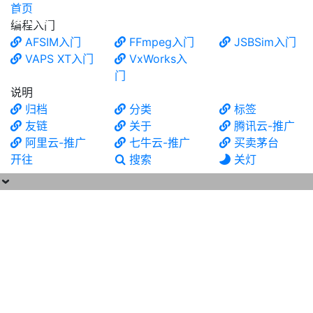
首页
食铁兽
编程入门
AFSIM入门
FFmpeg入门
JSBSim入门
VAPS XT入门
VxWorks入
门
说明
归档
分类
标签
友链
关于
腾讯云-推广
阿里云-推广
七牛云-推广
买卖茅台
开往
搜索
关灯