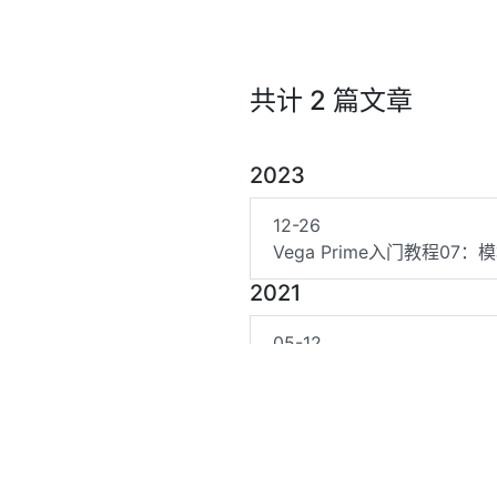
共计 2 篇文章
2023
12-26
Vega Prime入门教程07：
2021
05-12
使用腾讯C++ SDK接口调用
©2020~2026 QQ/微信/邮箱👉
1768478912@qq.com
总访问量
202157
次
总访客数
55780
人
苏ICP备20017687号-2
苏公网安备 32130202