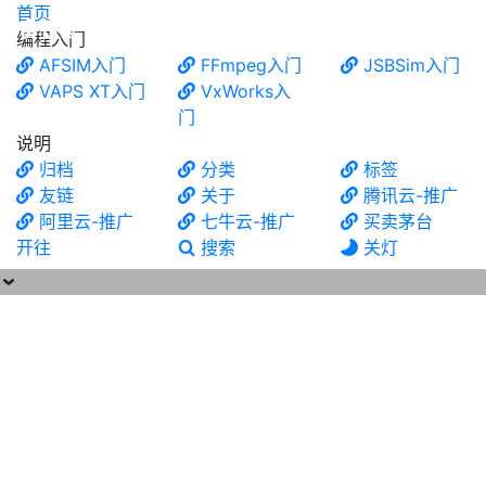
首页
食铁兽
编程入门
AFSIM入门
FFmpeg入门
JSBSim入门
VAPS XT入门
VxWorks入
门
说明
归档
分类
标签
友链
关于
腾讯云-推广
阿里云-推广
七牛云-推广
买卖茅台
开往
搜索
关灯