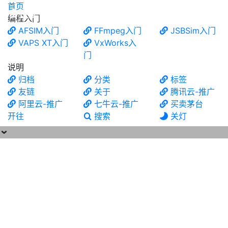
首页
食铁兽
编程入门
AFSIM入门
FFmpeg入门
JSBSim入门
VAPS XT入门
VxWorks入
门
说明
归档
分类
标签
友链
关于
腾讯云-推广
阿里云-推广
七牛云-推广
买卖茅台
开往
搜索
关灯