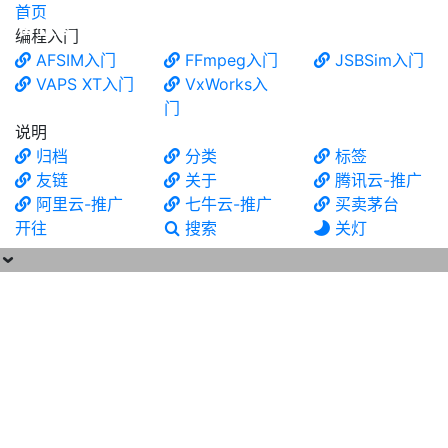
首页
食铁兽
编程入门
AFSIM入门
FFmpeg入门
JSBSim入门
VAPS XT入门
VxWorks入
门
说明
归档
分类
标签
友链
关于
腾讯云-推广
阿里云-推广
七牛云-推广
买卖茅台
开往
搜索
关灯