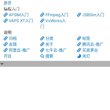
首页
食铁兽
编程入门
AFSIM入门
FFmpeg入门
JSBSim入门
VAPS XT入门
VxWorks入
门
说明
归档
分类
标签
友链
关于
腾讯云-推广
阿里云-推广
七牛云-推广
买卖茅台
开往
搜索
关灯