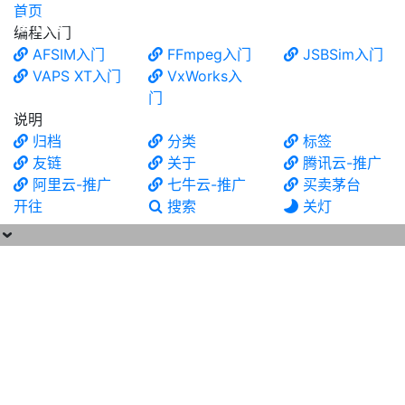
首页
食铁兽
编程入门
AFSIM入门
FFmpeg入门
JSBSim入门
VAPS XT入门
VxWorks入
门
说明
归档
分类
标签
友链
关于
腾讯云-推广
阿里云-推广
七牛云-推广
买卖茅台
开往
搜索
关灯