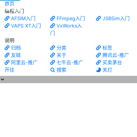
首页
食铁兽
编程入门
AFSIM入门
FFmpeg入门
JSBSim入门
VAPS XT入门
VxWorks入
门
说明
归档
分类
标签
友链
关于
腾讯云-推广
阿里云-推广
七牛云-推广
买卖茅台
开往
搜索
关灯