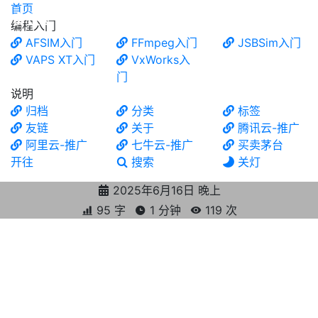
首页
食铁兽
编程入门
AFSIM入门
FFmpeg入门
JSBSim入门
VAPS XT入门
VxWorks入
门
说明
归档
分类
标签
友链
关于
腾讯云-推广
阿里云-推广
七牛云-推广
买卖茅台
开往
搜索
关灯
2025年6月16日 晚上
95 字
1 分钟
119
次