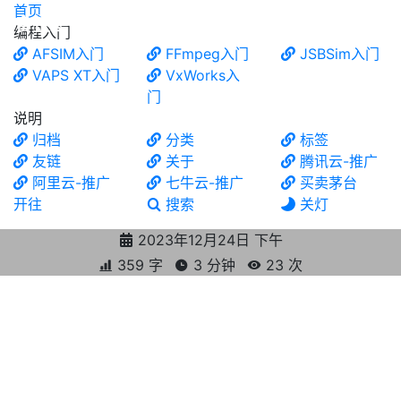
首页
食铁兽
编程入门
AFSIM入门
FFmpeg入门
JSBSim入门
VAPS XT入门
VxWorks入
门
说明
归档
分类
标签
友链
关于
腾讯云-推广
阿里云-推广
七牛云-推广
买卖茅台
开往
搜索
关灯
2023年12月24日 下午
359 字
3 分钟
23
次