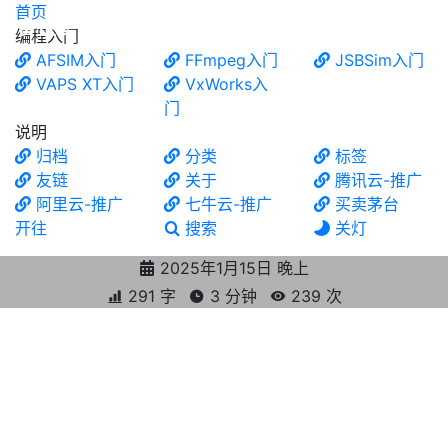
首页
食铁兽
编程入门
AFSIM入门
FFmpeg入门
JSBSim入门
VAPS XT入门
VxWorks入
门
说明
归档
分类
标签
友链
关于
腾讯云-推广
阿里云-推广
七牛云-推广
买卖茅台
开往
搜索
关灯
2025年1月15日 晚上
291 字
3 分钟
239
次