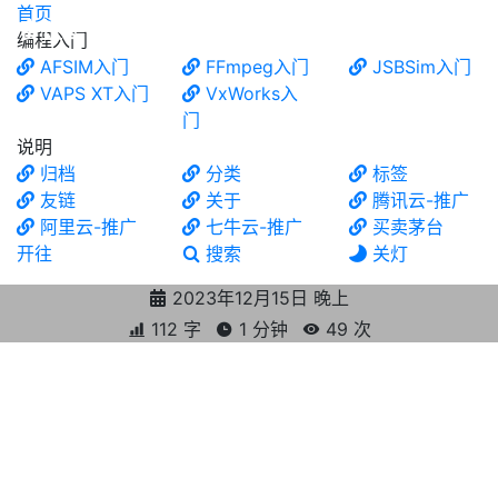
首页
食铁兽
编程入门
AFSIM入门
FFmpeg入门
JSBSim入门
VAPS XT入门
VxWorks入
门
说明
归档
分类
标签
友链
关于
腾讯云-推广
阿里云-推广
七牛云-推广
买卖茅台
开往
搜索
关灯
2023年12月15日 晚上
112 字
1 分钟
49
次