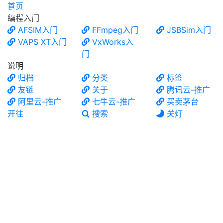
首页
食铁兽
编程入门
AFSIM入门
FFmpeg入门
JSBSim入门
VAPS XT入门
VxWorks入
门
说明
归档
分类
标签
友链
关于
腾讯云-推广
阿里云-推广
七牛云-推广
买卖茅台
开往
搜索
关灯