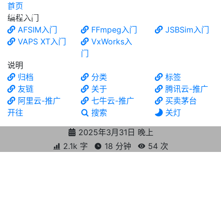
首页
食铁兽
编程入门
AFSIM入门
FFmpeg入门
JSBSim入门
VAPS XT入门
VxWorks入
门
说明
归档
分类
标签
友链
关于
腾讯云-推广
阿里云-推广
七牛云-推广
买卖茅台
开往
搜索
关灯
2025年3月31日 晚上
2.1k 字
18 分钟
54
次