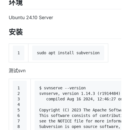
环境
Ubuntu 24.10 Server
安装
1
sudo
 apt install subversion
测试svn
1
$ svnserve --version
2
svnserve, version 1.14.3 (r1914484)
3
   compiled Aug 16 2024, 12:46:27 on x8
4
5
Copyright (C) 2023 The Apache Software 
6
This software consists of contributions
7
see the NOTICE file 
for
 more informatio
8
Subversion is open 
source
 software, see