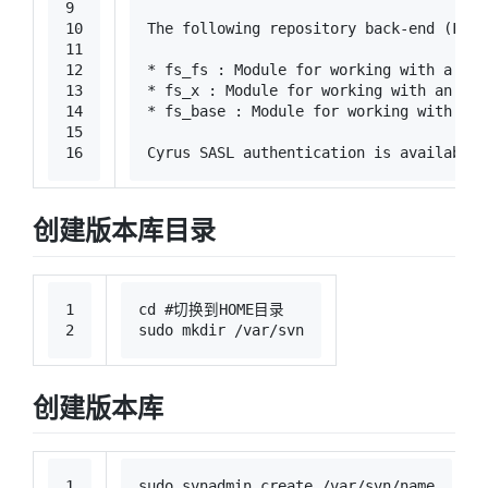
9
10
The following repository back-end (FS) 
11
12
* fs_fs : Module 
for
 working with a pla
13
* fs_x : Module 
for
 working with an exp
14
* fs_base : Module 
for
 working with a B
15
16
Cyrus SASL authentication is available.
创建版本库目录
1
cd
#切换到HOME目录
2
sudo
mkdir
 /var/svn
创建版本库
1
sudo
 svnadmin create /var/svn/name