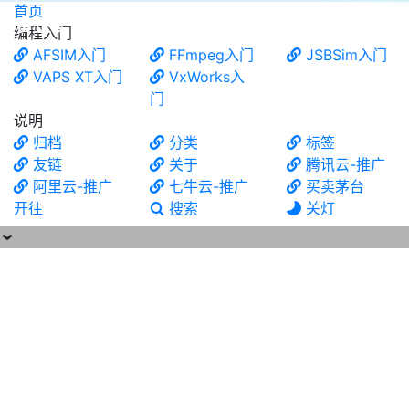
首页
食铁兽
编程入门
AFSIM入门
FFmpeg入门
JSBSim入门
VAPS XT入门
VxWorks入
门
说明
归档
分类
标签
友链
关于
腾讯云-推广
阿里云-推广
七牛云-推广
买卖茅台
开往
搜索
关灯