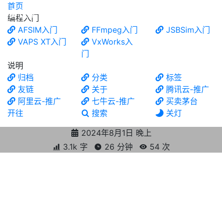
首页
食铁兽
编程入门
AFSIM入门
FFmpeg入门
JSBSim入门
VAPS XT入门
VxWorks入
门
说明
归档
分类
标签
友链
关于
腾讯云-推广
阿里云-推广
七牛云-推广
买卖茅台
开往
搜索
关灯
2024年8月1日 晚上
3.1k 字
26 分钟
54
次