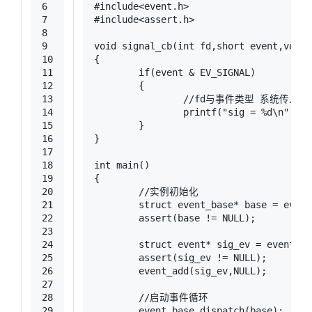
6
#
include
<event.h>
7
#
include
<assert.h>
8
9
void
signal_cb
(
int
 fd,
short
 event,
void
*
10
{
11
if
(event & EV_SIGNAL)
12
	{
13
//fd与事件类型 系统传入，
14
printf
(
"sig = %d\n"
,fd)
15
	}
16
}
17
18
int
main
()
19
{
20
//实例初始化
21
struct
event_base
* 
base
 =
 event
22
	assert(base != 
NULL
);
23
24
struct
event
* 
sig_ev
 =
 event_ne
25
	assert(sig_ev != 
NULL
);
26
	event_add(sig_ev,
NULL
);
27
28
//启动事件循环
29
	event_base_dispatch(base);