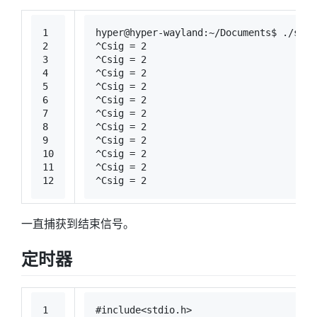
1
hyper@hyper-wayland:~/Documents$ ./sign
2
^Csig = 2
3
^Csig = 2
4
^Csig = 2
5
^Csig = 2
6
^Csig = 2
7
^Csig = 2
8
^Csig = 2
9
^Csig = 2
10
^Csig = 2
11
^Csig = 2
12
^Csig = 2
一直捕获到结束信号。
定时器
1
#
include
<stdio.h>