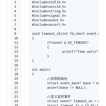
2
#
include
<stdlib.h>
3
#
include
<unistd.h>
4
#
include
<string.h>
5
#
include
<signal.h>
6
#
include
<event.h>
7
#
include
<assert.h>
8
9
void
timeout_cb
(
int
 fd,
short
 event,
void
10
{
11
if
(event & EV_TIMEOUT)
12
	{
13
printf
(
"Time out\n"
);
14
	}
15
}
16
17
int
main
()
18
{
19
//实例初始化
20
struct
event_base
* 
base
 =
 event
21
	assert(base != 
NULL
);
22
23
//定义定时事件
24
struct
event
* 
timeout_ev
 =
 even
25
struct
timeval
tv
 =
 {
3
,
0
};
//指