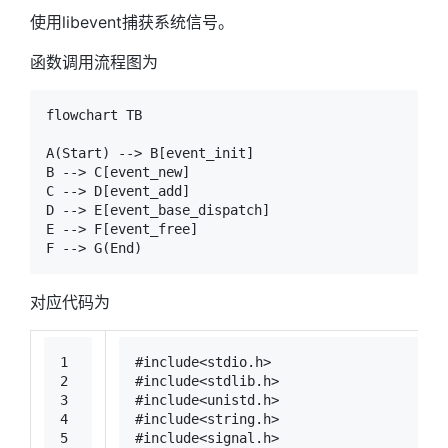
使用libevent捕获系统信号。
函数调用流程图为
flowchart TB

A(Start) --> B[event_init]

B --> C[event_new]

C --> D[event_add]

D --> E[event_base_dispatch]

E --> F[event_free]

对应代码为
1
#
include
<stdio.h>
2
#
include
<stdlib.h>
3
#
include
<unistd.h>
4
#
include
<string.h>
5
#
include
<signal.h>