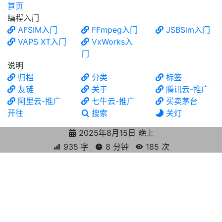
首页
食铁兽
编程入门
AFSIM入门
FFmpeg入门
JSBSim入门
VAPS XT入门
VxWorks入
门
说明
归档
分类
标签
友链
关于
腾讯云-推广
阿里云-推广
七牛云-推广
买卖茅台
开往
搜索
关灯
2025年8月15日 晚上
935 字
8 分钟
185
次