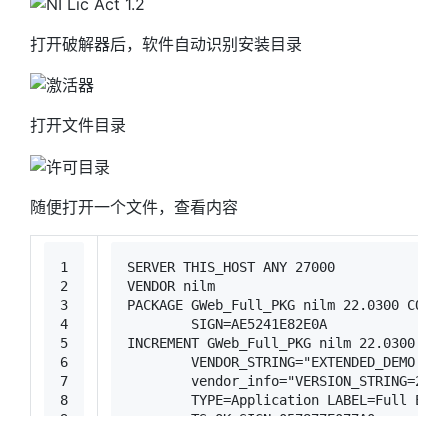
打开破解器后，软件自动识别安装目录
打开文件目录
随便打开一个文件，查看内容
1
SERVER THIS_HOST ANY 27000
2
VENDOR nilm
3
PACKAGE GWeb_Full_PKG nilm 22.0300 COMPO
4
	SIGN=AE5241E82E0A
5
INCREMENT GWeb_Full_PKG nilm 22.0300 1-j
6
	VENDOR_STRING=
"EXTENDED_DEMO TMP
7
	vendor_info=
"VERSION_STRING=2022
8
	TYPE=Application LABEL=Full Edi
9
	TS_OK SIGN=057877E077A0