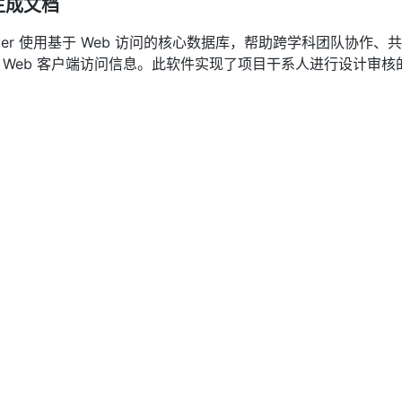
生成文档
l Manager 使用基于 Web 访问的核心数据库，帮助跨学科团队协
 Web 客户端访问信息。此软件实现了项目干系人进行设计审
企业可以创建全面的规格、沟通、合规和报告文档。
、模拟和执行，实施早期验证
or Systems Engineers 包括Rhapsody Architect for Syste
模拟和执行，以便尽早验证需求、体系结构和行为。这是一个基于模
sML 和 UML；通过高级验证和模拟，帮助企业适应不断变化
工程环境中工作
oper 提供实时敏捷的嵌入式软件工程环境，可生成支持 C++、C、Java 
除了 IBM Engineering Systems Design Rhapsody (Rati
Software 的功能外，它还为设计级调试提供快速原型设计和模拟，自
期提供支持。