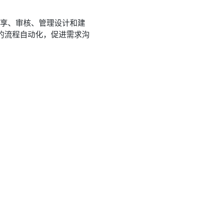
作、共享、审核、管理设计和建
核的流程自动化，促进需求沟
ms Engineers 的所有功能，企业
型的系统工程 (MBSE)
的客户需求、提高生产效率并缩
和 Ada（包括 MISRA-C
onal Rhapsody) -
动生成版本标记以进行持续集成，