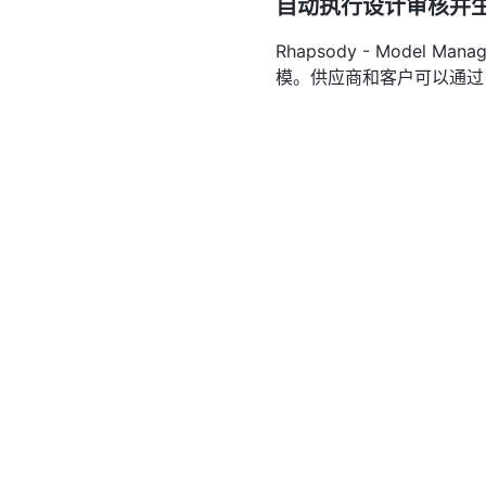
自动执行设计审核并
Rhapsody - Mode
模。供应商和客户可以通过
通、加快决策并提高质量。
对设计进行原型开发
Rhapsody - Designer f
可以对设计进行原型开发、
环境，使用行业标准的 Sy
短上市时间。
在实时敏捷的嵌入式
Rhapsody - Devel
和 MISRA-C++）的完整应用程序。
Architect for 
并为安全关键型软件生命周