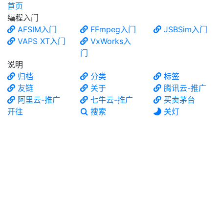
首页
食铁兽
编程入门
AFSIM入门
FFmpeg入门
JSBSim入门
VAPS XT入门
VxWorks入
门
说明
归档
分类
标签
友链
关于
腾讯云-推广
阿里云-推广
七牛云-推广
买卖茅台
开往
搜索
关灯