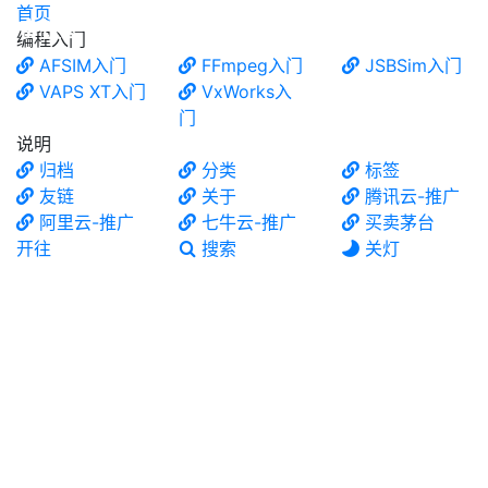
首页
食铁兽
编程入门
AFSIM入门
FFmpeg入门
JSBSim入门
VAPS XT入门
VxWorks入
门
说明
归档
分类
标签
友链
关于
腾讯云-推广
阿里云-推广
七牛云-推广
买卖茅台
开往
搜索
关灯