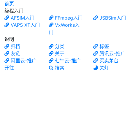
首页
食铁兽
编程入门
AFSIM入门
FFmpeg入门
JSBSim入门
VAPS XT入门
VxWorks入
门
说明
归档
分类
标签
友链
关于
腾讯云-推广
阿里云-推广
七牛云-推广
买卖茅台
开往
搜索
关灯