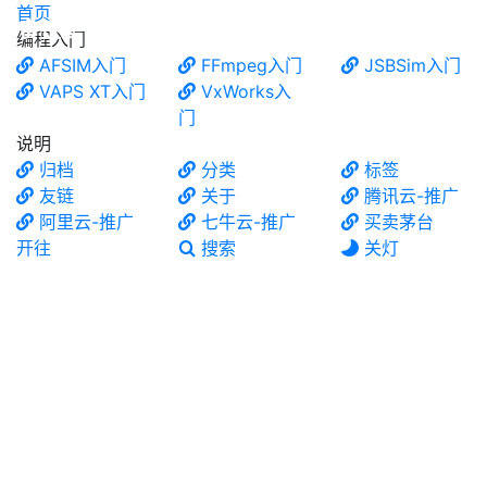
首页
食铁兽
编程入门
AFSIM入门
FFmpeg入门
JSBSim入门
VAPS XT入门
VxWorks入
门
说明
归档
分类
标签
友链
关于
腾讯云-推广
阿里云-推广
七牛云-推广
买卖茅台
开往
搜索
关灯