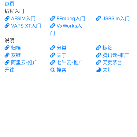
首页
食铁兽
编程入门
AFSIM入门
FFmpeg入门
JSBSim入门
VAPS XT入门
VxWorks入
门
说明
归档
分类
标签
友链
关于
腾讯云-推广
阿里云-推广
七牛云-推广
买卖茅台
开往
搜索
关灯