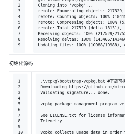
2
Cloning into 
'vcpkg'
...
3
remote: Enumerating objects: 217529, 
don
4
remote: Counting objects: 100% (18419/18
5
remote: Compressing objects: 100% (531/5
6
remote: Total 217529 (delta 18131), reus
7
Receiving objects: 100% (217529/217529),
8
Resolving deltas: 100% (143466/143466), 
9
Updating files: 100% (10988/10988), 
done
初始化源码
1
.\vcpkg\bootstrap-vcpkg.bat 
#下载可执行
2
Downloading https://github.com/microsof
3
Validating signature... 
done
.
4
5
vcpkg package management program versio
6
7
See LICENSE.txt 
for
 license information
8
Telemetry
9
---------
10
vcpkg collects usage data 
in
 order to 
h