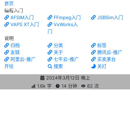
首页
食铁兽
编程入门
AFSIM入门
FFmpeg入门
JSBSim入门
VAPS XT入门
VxWorks入
门
说明
归档
分类
标签
友链
关于
腾讯云-推广
阿里云-推广
七牛云-推广
买卖茅台
开往
搜索
关灯
2024年3月12日 晚上
1.6k 字
14 分钟
82
次