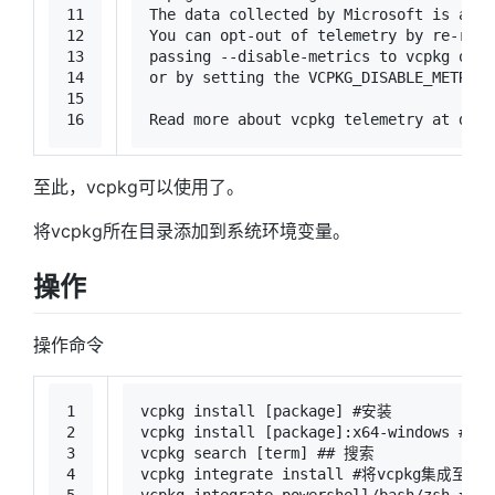
11
The data collected by Microsoft is anon
12
You can opt-out of telemetry by re-runn
13
passing --disable-metrics to vcpkg on t
14
or by setting the VCPKG_DISABLE_METRICS
15
16
Read more about vcpkg telemetry at docs
至此，vcpkg可以使用了。
将vcpkg所在目录添加到系统环境变量。
操作
操作命令
1
vcpkg install [package] 
#安装
2
vcpkg install [package]:x64-windows 
#安
3
vcpkg search [term] 
## 搜索
4
vcpkg integrate install 
#将vcpkg集成至vs
5
vcpkg integrate powershell/bash/zsh 
#集