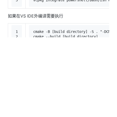
如果在VS IDE外编译需要执行
1
cmake -B [build directory] -S . 
"-DCMAKE
2
cmake --build [build directory]
Windows
#Windows
#vcpkg
vcpkg入门教程：配置与使用
https://blog.jackeylea.com/windows/how-to-use-
vcpkg/
作者
JackeyLea
发布于
2024年3月12日