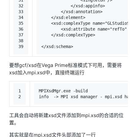
32
</
xsd:appinfo
>
33
</
xsd:annotation
>
34
</
xsd:element
>
35
<
xsd:complexType
name
=
"GLStudioSett
36
<
xsd:attribute
name
=
"refTo"
typ
37
</
xsd:complexType
>
38
39
</
xsd:schema
>
要想gcf/xsd在Vega Prime标准模式下可用，需要将
xsd加入mpi.xsd中，直接终端运行
1
MPIXsdMgr.exe -build
2
info  -> MPI xsd manager - mpi.xsd has b
工具会自动将新建xsd文件添加到mpi.xsd的合适的位
置。
其实就是在mpi.xsd文件头部添加了一行