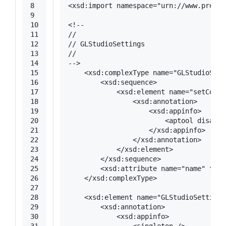
8
<
xsd:import
namespace
=
"urn://www.presag
9
10
<!--
11
//
12
// GLStudioSettings
13
//
14
-->
15
<
xsd:complexType
name
=
"GLStudioSett
16
<
xsd:sequence
>
17
<
xsd:element
name
=
"setColli
18
<
xsd:annotation
>
19
<
xsd:appinfo
>
20
<
aptool
disable
21
</
xsd:appinfo
>
22
</
xsd:annotation
>
23
</
xsd:element
>
24
</
xsd:sequence
>
25
<
xsd:attribute
name
=
"name"
type
26
</
xsd:complexType
>
27
28
<
xsd:element
name
=
"GLStudioSettings
29
<
xsd:annotation
>
30
<
xsd:appinfo
>
31
<
singleton
 />