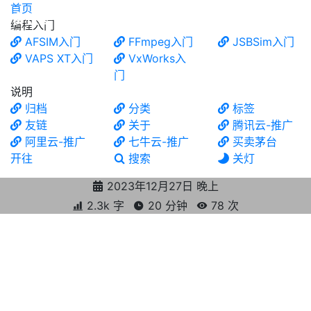
首页
食铁兽
编程入门
AFSIM入门
FFmpeg入门
JSBSim入门
VAPS XT入门
VxWorks入
门
说明
归档
分类
标签
友链
关于
腾讯云-推广
阿里云-推广
七牛云-推广
买卖茅台
开往
搜索
关灯
2023年12月27日 晚上
2.3k 字
20 分钟
78
次