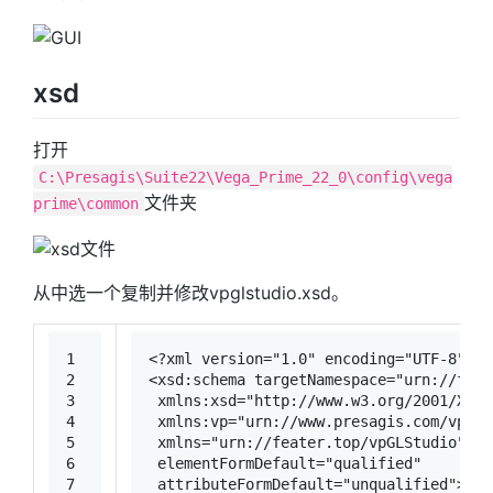
xsd
打开
C:\Presagis\Suite22\Vega_Prime_22_0\config\vega
文件夹
prime\common
从中选一个复制并修改vpglstudio.xsd。
1
<?xml version=
"1.0"
 encoding=
"UTF-8"
 ?>
2
<
xsd:schema
targetNamespace
=
"urn://feat
3
xmlns:xsd
=
"http://www.w3.org/2001/XMLS
4
xmlns:vp
=
"urn://www.presagis.com/vp"
5
xmlns
=
"urn://feater.top/vpGLStudio"
6
elementFormDefault
=
"qualified"
7
attributeFormDefault
=
"unqualified"
>