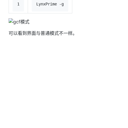
1
LynxPrime -g
可以看到界面与普通模式不一样。
新建的实例也改变了
就是类似于Qt的下拉框、标签、文本框等控件。
在所有的实例中GcfPanel是顶级实例，其余控件都要依
附于它以组成一个完整的界面。
Panel的名称要和xsd中一样
在独立控件中可以进行配置