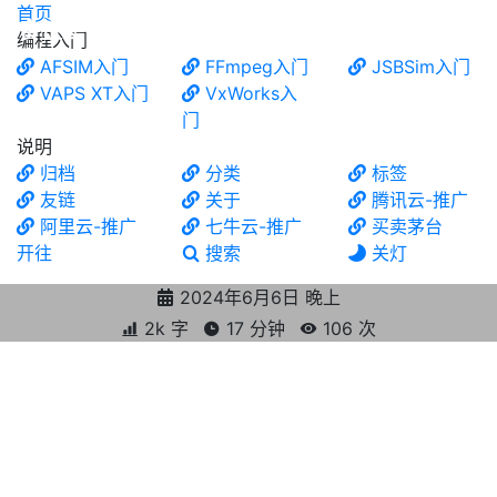
首页
食铁兽
编程入门
AFSIM入门
FFmpeg入门
JSBSim入门
VAPS XT入门
VxWorks入
门
说明
归档
分类
标签
友链
关于
腾讯云-推广
阿里云-推广
七牛云-推广
买卖茅台
开往
搜索
关灯
2024年6月6日 晚上
2k 字
17 分钟
106
次